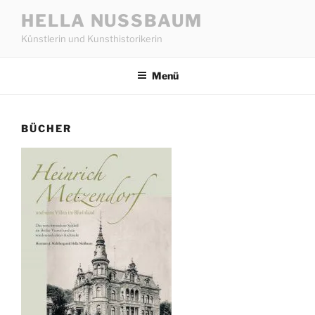
Zum
HELLA NUSSBAUM
Inhalt
Künstlerin und Kunsthistorikerin
springen
Menü
BÜCHER