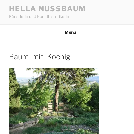
Zum
HELLA NUSSBAUM
Inhalt
Künstlerin und Kunsthistorikerin
springen
Menü
Baum_mit_Koenig