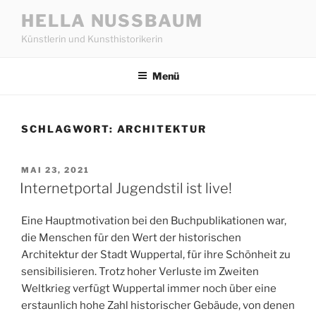
Zum
HELLA NUSSBAUM
Inhalt
Künstlerin und Kunsthistorikerin
springen
Menü
SCHLAGWORT:
ARCHITEKTUR
VERÖFFENTLICHT
MAI 23, 2021
AM
Internetportal Jugendstil ist live!
Eine Hauptmotivation bei den Buchpublikationen war,
die Menschen für den Wert der historischen
Architektur der Stadt Wuppertal, für ihre Schönheit zu
sensibilisieren. Trotz hoher Verluste im Zweiten
Weltkrieg verfügt Wuppertal immer noch über eine
erstaunlich hohe Zahl historischer Gebäude, von denen