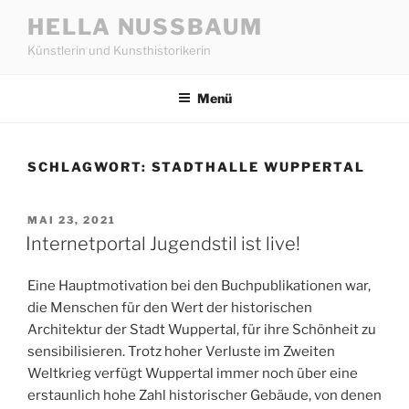
Zum
HELLA NUSSBAUM
Inhalt
Künstlerin und Kunsthistorikerin
springen
Menü
SCHLAGWORT:
STADTHALLE WUPPERTAL
VERÖFFENTLICHT
MAI 23, 2021
AM
Internetportal Jugendstil ist live!
Eine Hauptmotivation bei den Buchpublikationen war,
die Menschen für den Wert der historischen
Architektur der Stadt Wuppertal, für ihre Schönheit zu
sensibilisieren. Trotz hoher Verluste im Zweiten
Weltkrieg verfügt Wuppertal immer noch über eine
erstaunlich hohe Zahl historischer Gebäude, von denen