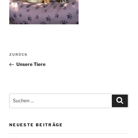
Beitrags-
Vorheriger
ZURÜCK
Navigation
Beitrag
Unsere Tiere
Suche
Suche
nach:
NEUESTE BEITRÄGE